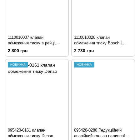
1110010007 клапан
1110010020 клапан
обмеження тиску в рейці
обмеження тиску Bosch |
Bosch | MAN (51103040050)
CUMMINS/FORD/MAN
2 800 грн
2 730 грн
НОВИНКА
НОВИНКА
095420-0161 клапан
095420-0280 Редукційний
обмеження тиску Denso
аварійний клапан паливної