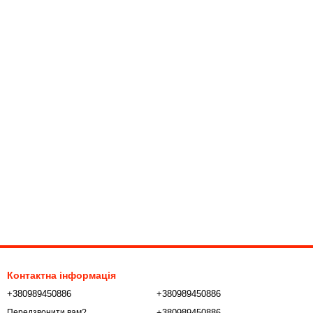
Контактна інформація
+380989450886
+380989450886
+380989450886
Передзвонити вам?