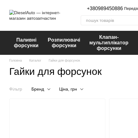
Перейти до основного контенту
+380989450886
Передз
Клапан-
Паливні
Розпилювачі
мультиплікатор
форсунки
форсунки
форсунки
Головна
Каталог
Гайки для форсунок
Гайки для форсунок
Фільтр
Бренд
Ціна, грн