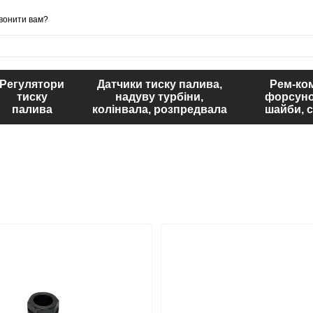
вонити вам?
Регулятори
Датчики тиску палива,
Рем-ко
тиску
надуву турбіни,
форсуно
палива
колінвала, розпредвала
шайби, 