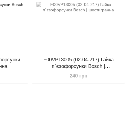
форсунки
F00VP13005 (02-04-217) Гайка
нна
п`єзофорсунки Bosch |
шестигранна
240 грн