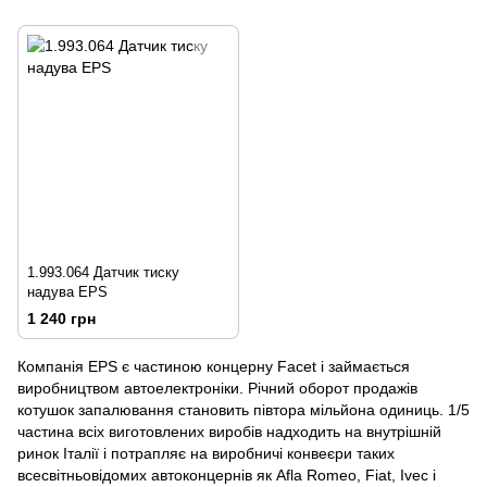
1.993.064 Датчик тиску
надува EPS
1 240 грн
Компанія EPS є частиною концерну Facet і займається
виробництвом автоелектроніки. Річний оборот продажів
котушок запалювання становить півтора мільйона одиниць. 1/5
частина всіх виготовлених виробів надходить на внутрішній
ринок Італії і потрапляє на виробничі конвеєри таких
всесвітньовідомих автоконцернів як Afla Romeo, Fiat, Ivec і