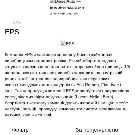
EPS
EPS
Компанія EPS є частиною концерну Facet і займається
виробництвом автоелектроніки. Річний оборот продажів
котушок запалювання становить півтора мільйона одиниць. 1/5
частина всіх виготовлених виробів надходить на внутрішній
ринок Італії і потрапляє на виробничі конвеєри таких
всесвітньовідомих автоконцернів як Afla Romeo, Fiat, Ivec і
інші. Також продукція компанії EPS користується популярністю
серед відомих фірм-пакувальників (Lucas, Hella і Beru).
Асортимент каталогу компанії досить широкий і вміщує в себе
наступні позиції: проводку, компоненти систем запалювання,
датчики, кришки та інші.
Фільтр
За популярністю