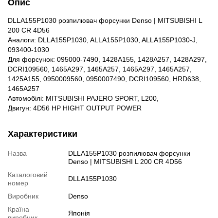
Опис
DLLA155P1030 розпилювач форсунки Denso | MITSUBISHI L
200 CR 4D56
Аналоги: DLLA155P1030, ALLA155P1030, ALLA155P1030-J,
093400-1030
Для форсунок: 095000-7490, 1428A155, 1428A257, 1428A297,
DCRI109560, 1465A297, 1465A257, 1465А297, 1465А257,
1425А155, 0950009560, 0950007490, DCRI109560, HRD638,
1465А257
Автомобілі: MITSUBISHI PAJERO SPORT, L200,
Двигун: 4D56 HP HIGHT OUTPUT POWER
Характеристики
Назва
DLLA155P1030 розпилювач форсунки
Denso | MITSUBISHI L 200 CR 4D56
Каталоговий
DLLA155P1030
номер
Виробник
Denso
Країна
Японія
виробник