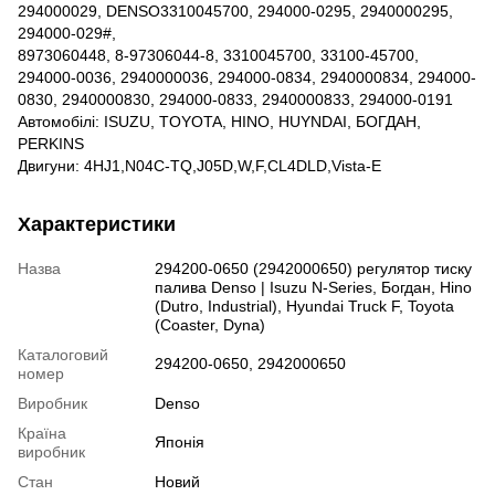
294000029, DENSO3310045700, 294000-0295, 2940000295,
294000-029#,
8973060448, 8-97306044-8, 3310045700, 33100-45700,
294000-0036, 2940000036, 294000-0834, 2940000834, 294000-
0830, 2940000830, 294000-0833, 2940000833, 294000-0191
Автомобілі: ISUZU, TOYOTA, HINO, HUYNDAI, БОГДАН,
PERKINS
Двигуни: 4HJ1,N04C-TQ,J05D,W,F,CL4DLD,Vista-E
Характеристики
Назва
294200-0650 (2942000650) регулятор тиску
палива Denso | Isuzu N-Series, Богдан, Hino
(Dutro, Industrial), Hyundai Truck F, Toyota
(Coaster, Dyna)
Каталоговий
294200-0650, 2942000650
номер
Виробник
Denso
Країна
Японія
виробник
Стан
Новий