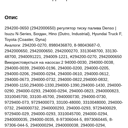
Опис
294200-0650 (2942000650) регулятор тиску палива Denso |
Isuzu N-Series, Богдан, Hino (Dutro, Industrial), Hyundai Truck F,
Toyota (Coaster, Dyna)
Аналоги: 294200-0270, 8980436870, 8-98043687-0,
2942000650, 2942000650, 2942000270, 3313048700, 33130-
48700, 2940091221, 294009-1221, #294200-0270, 2942000650
Використовується на насосах:2 94000-0030, 294000-0038,
294000-0039, 294000-0196, 294000-0200, 294000-0205,
294000-0206, 294000-0294, 294000-0610, 294000-0612,
294000-0673, 294000-0732, 294000-0822,294000-0832,
294000-1150,294000-1330,294000-1390,294000-1430, 294000-
0290, 294000-0293, 294000-0294, 294000-0823, 2940000823,
3310045700, 33100-45700, 2940000730, 294000-0730,
9729400-073, 9729400073, 33100-48000, 3310048000, 294000-
0732, 2940000732, 2940000293, 294000-0293, 9729400029,
9729400-029, 294000-0293, 3310045700, 294000-0294,
2940000035, 294000-0035, 8-97306044-5, 8973060445, 8-
97306-044-5, 2940000294, 2940000038, 294000-0294,