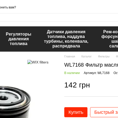
онить вам?
Датчики давления
Рем-к
Регуляторы
топлива, наддува
форсун
давления
турбины, коленвала,
ша
топлива
распредвала
сал
Главная
Каталог
Фильтры
Ф
WL7168 Фильтр маслян
В наличии
Артикул: WL7168
Ос
142 грн
Купить
Быстрый з