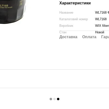
Характеристики
Название
WL7168 Ф
Каталоговий номер
WL7168
Виробник
WIX filter
Стан
Новой
Доставка
Оплата
Гар