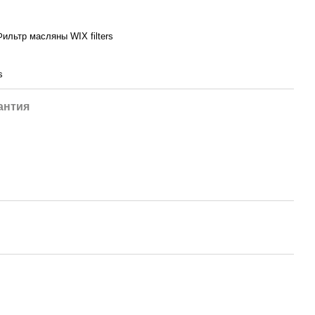
ильтр масляны WIX filters
s
антия