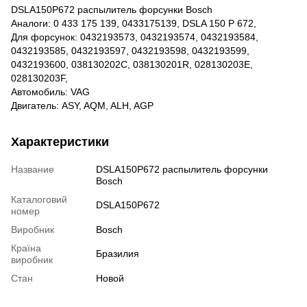
DSLA150P672 распылитель форсунки Bosch
Аналоги: 0 433 175 139, 0433175139, DSLA 150 P 672,
Для форсунок: 0432193573, 0432193574, 0432193584,
0432193585, 0432193597, 0432193598, 0432193599,
0432193600, 038130202C, 038130201R, 028130203E,
028130203F,
Автомобиль: VAG
Двигатель: ASY, AQM, ALH, AGP
Характеристики
Название
DSLA150P672 распылитель форсунки
Bosch
Каталоговий
DSLA150P672
номер
Виробник
Bosch
Країна
Бразилия
виробник
Стан
Новой