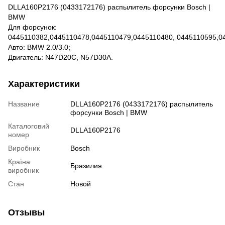
DLLA160P2176 (0433172176) распылитель форсунки Bosch |
BMW
Для форсунок:
0445110382,0445110478,0445110479,0445110480, 0445110595,04
Авто: BMW 2.0/3.0;
Двигатель: N47D20C, N57D30A.
Характеристики
Название
DLLA160P2176 (0433172176) распылитель
форсунки Bosch | BMW
Каталоговий
DLLA160P2176
номер
Виробник
Bosch
Країна
Бразилия
виробник
Стан
Новой
Отзывы