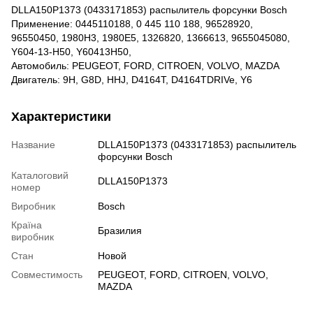
DLLA150P1373 (0433171853) распылитель форсунки Bosch
Применение: 0445110188, 0 445 110 188, 96528920,
96550450, 1980H3, 1980E5, 1326820, 1366613, 9655045080,
Y604-13-H50, Y60413H50,
Автомобиль: PEUGEOT, FORD, CITROEN, VOLVO, MAZDA
Двигатель: 9H, G8D, HHJ, D4164T, D4164TDRIVe, Y6
Характеристики
Название
DLLA150P1373 (0433171853) распылитель
форсунки Bosch
Каталоговий
DLLA150P1373
номер
Виробник
Bosch
Країна
Бразилия
виробник
Стан
Новой
Совместимость
PEUGEOT, FORD, CITROEN, VOLVO,
MAZDA