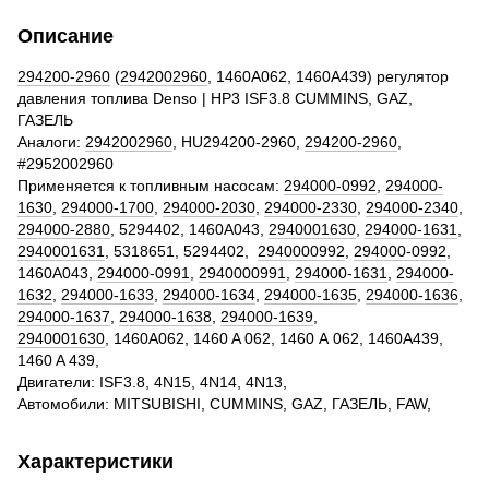
Описание
294200-2960
(
2942002960
, 1460A062, 1460A439) регулятор
давления топлива Denso | HP3 ISF3.8 CUMMINS, GAZ,
ГАЗЕЛЬ
Аналоги:
2942002960
, HU294200-2960,
294200-2960
,
#2952002960
Применяется к топливным насосам:
294000-0992
,
294000-
1630
,
294000-1700
,
294000-2030
,
294000-2330
,
294000-2340
,
294000-2880
, 5294402, 1460A043,
2940001630
,
294000-1631
,
2940001631
, 5318651, 5294402,
2940000992
,
294000-0992
,
1460A043,
294000-0991
,
2940000991
,
294000-1631
,
294000-
1632
,
294000-1633
,
294000-1634
,
294000-1635
,
294000-1636
,
294000-1637
,
294000-1638
,
294000-1639
,
2940001630
, 1460A062, 1460 A 062, 1460 А 062, 1460A439,
1460 A 439,
Двигатели: ISF3.8, 4N15, 4N14, 4N13,
Автомобили: MITSUBISHI, CUMMINS, GAZ, ГАЗЕЛЬ, FAW,
Характеристики