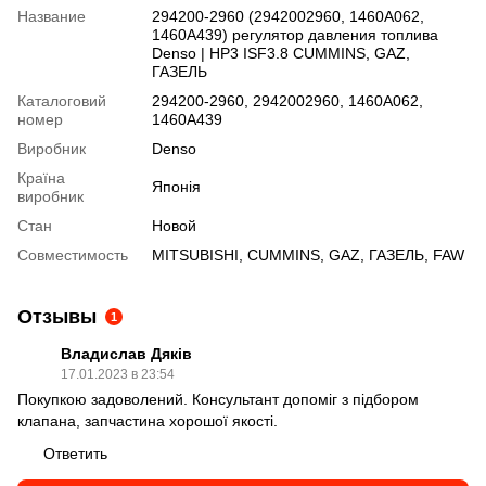
Название
294200-2960 (2942002960, 1460A062,
1460A439) регулятор давления топлива
Denso | HP3 ISF3.8 CUMMINS, GAZ,
ГАЗЕЛЬ
Каталоговий
294200-2960, 2942002960, 1460A062,
номер
1460A439
Виробник
Denso
Країна
Японія
виробник
Стан
Новой
Совместимость
MITSUBISHI, CUMMINS, GAZ, ГАЗЕЛЬ, FAW
Отзывы
1
Владислав Дяків
17.01.2023 в 23:54
Покупкою задоволений. Консультант допоміг з підбором
клапана, запчастина хорошої якості.
Ответить