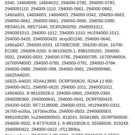
0340, 1460A058, 1460A022, 294000-0782, 294000-0783,
2940091110, 294009-1110, 294000-0661, 294000-0662,
1460a003, 1460A003, 1460А003, 294000-0342, 294050-0663,
294050-0662, 294050-0661, 294050-0660, 294050-0390,
RE546126, RE571640, DCRS300250, 2940001012,
2940001010, 294000-1012, 294000-1010, HU294000-1012,
294000-0420, 2940000420, dcrp301240, 294000-0640,
1460a047, 294000-0333, 16700EC00E, 294200-0534, 16700-
EC00E, 294009-0260, 8-98103028-1, 8981030281, 294000-
0502, 294000-0503, 294000-0785, 2940000785, 16700VM00A,
16700VM00D, 294000-0780, 294000-0781, 294000-078#,
294000-0980, 294000-098, 294000-0981, 2940000980,
16625AA020,
16625-AA020, R2AA13800, DCRP300620, R2AA 13 800,
294000-0621, 294000-0620, 294000-1011, 2940001011,
1460A001, 8-98103028-0, 294000-0660, 294009-0360,
2940090360, 2940000641, 294000-0641, DCRP300420,
294200-0420, RF7J13800B, 294000-0331, HU294000-0331,
16700-ec00a, 16700ec00a, 294000-0503, 2940000503,
8981030280, hu2940000502, 819241, 55581885, DCRP300500,
294000-0502, 8-97376269-1, 8-98103028-0, 55586500, 819249,
2940000422, 294000-0422, rf7j13800a,