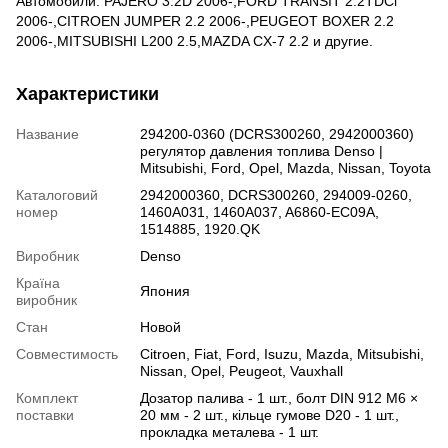
Автомобили: PAJERO 3.2D 2006-,FORD TRANSIT 2.2TDCi
2006-,CITROEN JUMPER 2.2 2006-,PEUGEOT BOXER 2.2
2006-,MITSUBISHI L200 2.5,MAZDA CX-7 2.2 и другие.
Характеристики
Название
294200-0360 (DCRS300260, 2942000360)
регулятор давления топлива Denso |
Mitsubishi, Ford, Opel, Mazda, Nissan, Toyota
Каталоговий
2942000360, DCRS300260, 294009-0260,
номер
1460A031, 1460A037, A6860-EC09A,
1514885, 1920.QK
Виробник
Denso
Країна
Япония
виробник
Стан
Новой
Совместимость
Citroen, Fiat, Ford, Isuzu, Mazda, Mitsubishi,
Nissan, Opel, Peugeot, Vauxhall
Комплект
Дозатор палива - 1 шт., болт DIN 912 M6 ×
поставки
20 мм - 2 шт., кільце гумове D20 - 1 шт.,
прокладка металева - 1 шт.