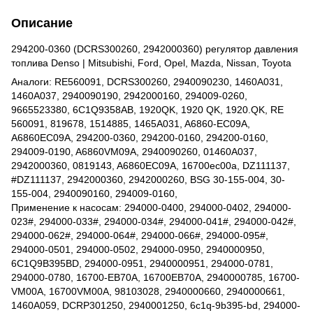
Описание
294200-0360 (DCRS300260, 2942000360) регулятор давления
топлива Denso | Mitsubishi, Ford, Opel, Mazda, Nissan, Toyota
Аналоги: RE560091, DCRS300260, 2940090230, 1460A031,
1460A037, 2940090190, 2942000160, 294009-0260,
9665523380, 6C1Q9358AB, 1920QK, 1920 QK, 1920.QK, RE
560091, 819678, 1514885, 1465A031, A6860-EC09A,
A6860EC09A, 294200-0360, 294200-0160, 294200-0160,
294009-0190, A6860VM09A, 2940090260, 01460A037,
2942000360, 0819143, A6860EC09A, 16700ec00a, DZ111137,
#DZ111137, 2942000360, 2942000260, BSG 30-155-004, 30-
155-004, 2940090160, 294009-0160,
Применение к насосам: 294000-0400, 294000-0402, 294000-
023#, 294000-033#, 294000-034#, 294000-041#, 294000-042#,
294000-062#, 294000-064#, 294000-066#, 294000-095#,
294000-0501, 294000-0502, 294000-0950, 2940000950,
6C1Q9B395BD, 294000-0951, 2940000951, 294000-0781,
294000-0780, 16700-EB70A, 16700EB70A, 2940000785, 16700-
VM00A, 16700VM00A, 98103028, 2940000660, 2940000661,
1460A059, DCRP301250, 2940001250, 6c1q-9b395-bd, 294000-