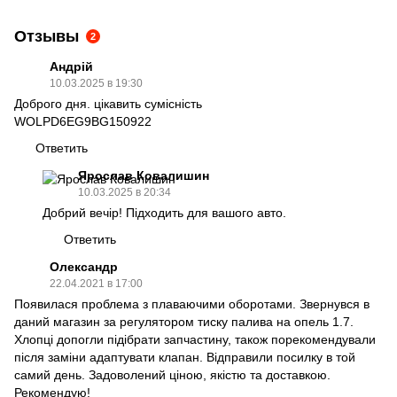
Отзывы
2
Андрій
10.03.2025 в 19:30
Доброго дня. цікавить сумісність
WOLPD6EG9BG150922
Ответить
Ярослав Ковалишин
10.03.2025 в 20:34
Добрий вечір! Підходить для вашого авто.
Ответить
Олександр
22.04.2021 в 17:00
Появилася проблема з плаваючими оборотами. Звернувся в
даний магазин за регулятором тиску палива на опель 1.7.
Хлопці допогли підібрати запчастину, також порекомендували
після заміни адаптувати клапан. Відправили посилку в той
самий день. Задоволений ціною, якістю та доставкою.
Рекомендую!